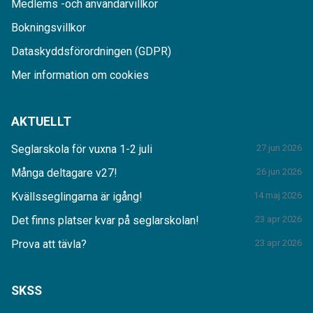
Medlems -och användarvillkor
Bokningsvillkor
Dataskyddsförordningen (GDPR)
Mer information om cookies
AKTUELLT
Seglarskola för vuxna 1-2 juli
27 jun 2026
Många deltagare v27!
26 jun 2026
Kvällsseglingarna är igång!
14 maj 2026
Det finns platser kvar på seglarskolan!
23 apr 2026
Prova att tävla?
23 apr 2026
SKSS