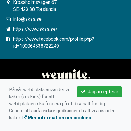
Krossholmsvägen 67
SE-423 38 Torslanda
info@skss.se
https://www.skss.se/
https://www.facebook.com/profile.php?
id=100064538722249
På vår webbplats använder vi
Jag accepterar
kakor (cookies) för att
webbplatsen ska fungera på ett bra sätt för dig.
Genom att surfa vidare godkänner du att vi använder
kakor.
Mer information om cookies
.