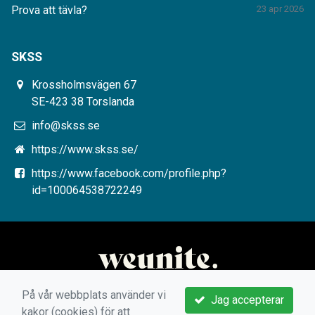
Prova att tävla?
23 apr 2026
SKSS
Krossholmsvägen 67
SE-423 38 Torslanda
info@skss.se
https://www.skss.se/
https://www.facebook.com/profile.php?
id=100064538722249
På vår webbplats använder vi
Jag accepterar
kakor (cookies) för att