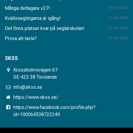
Många deltagare v27!
26 jun 2026
Kvällsseglingarna är igång!
14 maj 2026
Det finns platser kvar på seglarskolan!
23 apr 2026
Prova att tävla?
23 apr 2026
SKSS
Krossholmsvägen 67
SE-423 38 Torslanda
info@skss.se
https://www.skss.se/
https://www.facebook.com/profile.php?
id=100064538722249