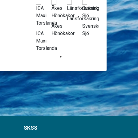
Länsförsäkringar
Åkes
Svenska
ICA
Hönökakor
Sjö
Maxi
Torslanda
SKSS