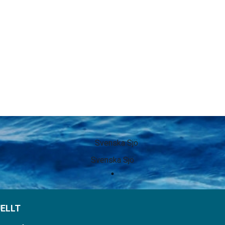
Svenska Sjö
ELLT