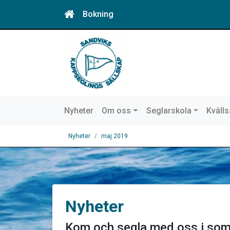
Bokning
Nyheter
Om oss
Seglarskola
Kväll
Nyheter
maj 2019
Nyheter
Kom och segla med oss i som