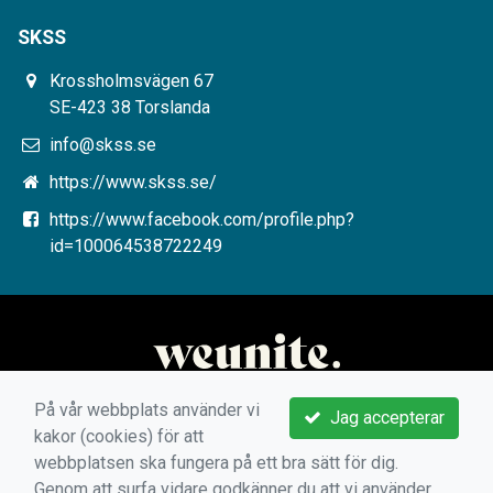
SKSS
Krossholmsvägen 67
SE-423 38 Torslanda
info@skss.se
https://www.skss.se/
https://www.facebook.com/profile.php?
id=100064538722249
På vår webbplats använder vi
Jag accepterar
kakor (cookies) för att
webbplatsen ska fungera på ett bra sätt för dig.
Genom att surfa vidare godkänner du att vi använder