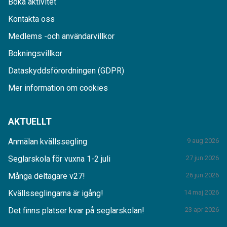
Boka aktivitet
Kontakta oss
Medlems -och användarvillkor
Bokningsvillkor
Dataskyddsförordningen (GDPR)
Mer information om cookies
AKTUELLT
Anmälan kvällssegling
9 aug 2026
Seglarskola för vuxna 1-2 juli
27 jun 2026
Många deltagare v27!
26 jun 2026
Kvällsseglingarna är igång!
14 maj 2026
Det finns platser kvar på seglarskolan!
23 apr 2026