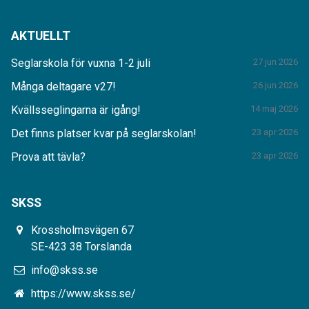
AKTUELLT
Seglarskola för vuxna 1-2 juli
27 jun 2026
Många deltagare v27!
26 jun 2026
Kvällsseglingarna är igång!
14 maj 2026
Det finns platser kvar på seglarskolan!
23 apr 2026
Prova att tävla?
23 apr 2026
SKSS
Krossholmsvägen 67
SE-423 38 Torslanda
info@skss.se
https://www.skss.se/