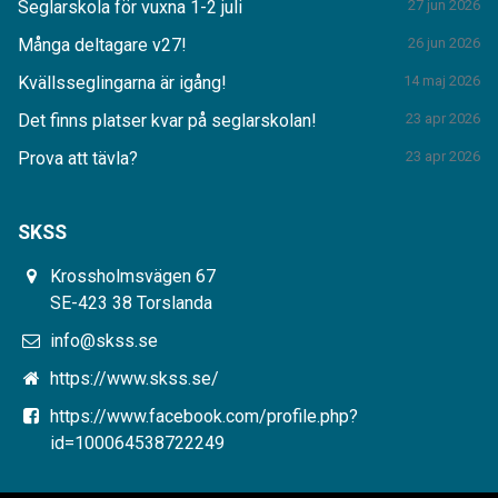
Seglarskola för vuxna 1-2 juli
27 jun 2026
Många deltagare v27!
26 jun 2026
Kvällsseglingarna är igång!
14 maj 2026
Det finns platser kvar på seglarskolan!
23 apr 2026
Prova att tävla?
23 apr 2026
SKSS
Krossholmsvägen 67
SE-423 38 Torslanda
info@skss.se
https://www.skss.se/
https://www.facebook.com/profile.php?
id=100064538722249